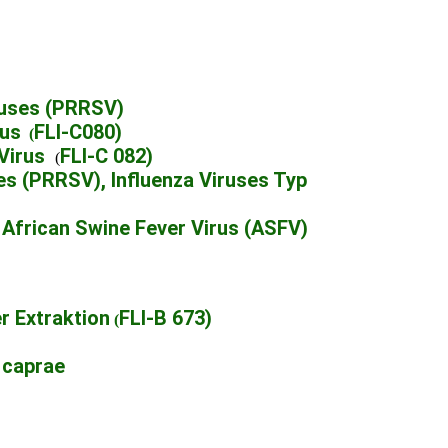
ruses (PRRSV)
rus
FLI-C080)
(
 Virus
FLI-C 082)
(
es (PRRSV), Influenza Viruses Typ
 African Swine Fever Virus (ASFV)
r Extraktion
FLI-B 673)
(
 caprae