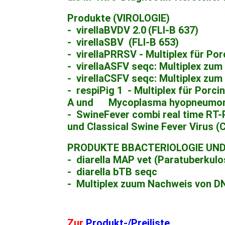
Produkte (VIROLOGIE)
- virellaBVDV 2.0
(FLI-B 637)
- virellaSBV
(FLI-B 653)
- virellaPRRSV - Multiplex für P
- virellaASFV seqc: Multiplex zu
- virellaCSFV seqc: Multiplex zu
- respiPig 1 - Multiplex für Porc
A und Mycoplasma hyopneumon
- SwineFever combi real time RT-
und Classical Swine Fever Virus (
PRODUKTE BBACTERIOLOGIE UND
- diarella MAP vet (Paratuberkulo
- diarella bTB seqc
- Multiplex zuum Nachweis von D
Zur
Produkt-/Preiliste